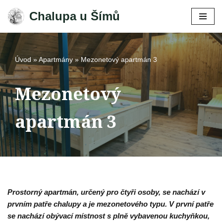
Chalupa u Šímů
Přeskočit
na
obsah
Úvod
»
Apartmány
»
Mezonetový apartmán 3
Mezonetový
apartmán 3
Prostorný apartmán, určený pro čtyři osoby, se nachází v
prvním patře chalupy a je mezonetového typu. V první patře
se nachází obývací místnost s plně vybavenou kuchyňkou,