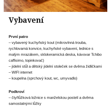
Vybavení
První patro
– vybavený kuchyňský kout (mikrovlnná trouba,
rychlovarná konvice, kuchyňské vybavení, lednice s
malým mrazákem, sklokeramická deska, kávovar Tchibo
caffisimo, topinkovač)
– jídelní stůl a dětský jídelní stoleček se dvěma židličkami
– WIFI internet
– koupelna (sprchový kout, wc, umyvadlo)
Podkroví
– čtyřlůžková ložnice s manželskou postelí a dvěma
samostatnými lůžky